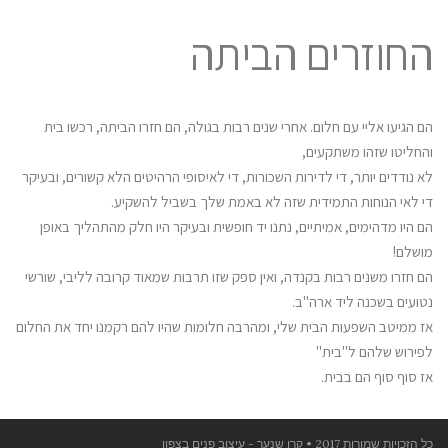
החוזרים הביתה
הם הגיעו אליי עם חלום. אחרי שנים רבות בגולה, הם חזרו הביתה, רכשו בית
והחליטו שזהו משתקעים,
לא נודדים יותר, די לדירות השכורות, די לאיסופי הרהיטים הלא קשורים, ובעיקר
די לאי הנוחות התמידית שזה לא באמת שלך בשביל להשקיע.
הם היו מדהימים, אמיתיים, נתנו יד חופשית ובעיקר היו חלק מהתהליך באופן
מושלם!
הם חזרו משנים רבות בקנדה, ואין ספק שזו תרבות שמאוד קרובה לליבי, שורשי
נטועים בשכנה ליד ארה"ב.
אז ממיטב השפעות הבית שלי, ומהרבה חלומות שהיו להם רקמנו יחד את החלום
לפירוש שלהם ל"בית"
אז סוף סוף הם בבית.
כל הזכויות שמורות 2017 • קרן שנער - עיצוב פנים בצפון