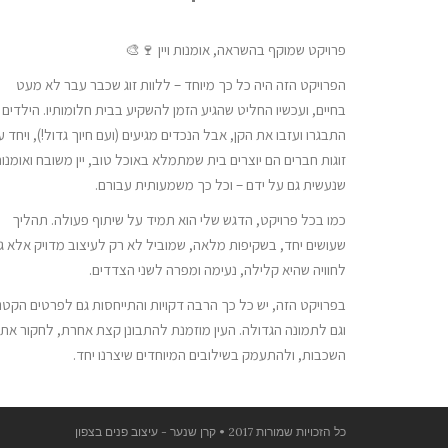
פרויקט שמוקף בהשראה, אומנות ויין 🍷🎨
הפרויקט הזה היה כל כך מיוחד – ללוות זוג שכבר עבר לא מעט
בחיים, ועכשיו החליט שהגיע הזמן להשקיע בבית חלומותיו. הילדים
התבגרו ועזבו את הקן, אבל הנכדים מגיעים (ועם חיוך גדול!), ויחד ע
זוגות חברים הם יוצרים בית שמתמלא באוכל טוב, יין משובח ואומנו
שנעשית גם על ידם – וכל כך משמעותית עבורם.
כמו בכל פרויקט, הדגש שלי הוא תמיד על שיתוף פעולה. תהליך
שעושים יחד, בשקיפות מלאה, שמוביל לא רק לעיצוב מדויק אלא ג
לחוויה שהיא קלילה, נעימה ומפרה לשני הצדדים.
בפרויקט הזה, יש כל כך הרבה דקויות והתייחסות גם לפרטים הקטנ
וגם לתמונה הגדולה. העין מוזמנת להתבונן קצת אחרת, לחקור את
השכבות, ולהתעמק בשילובים המיוחדים שיצרנו יחד.
כל הזכויות שמורות 2017 • קרן שנער - עיצוב פנים בצפון