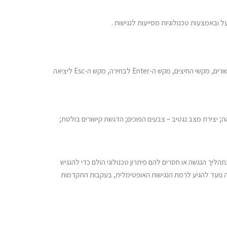
 ובאמצעות טכנולוגיות מסייעות לנגישות .
האתר תומך בשימוש בטכנולוגיות מסייעות כגון תוכנות הקראת מסך, בגלישה בעזרת מקלדת על ידי שימוש במקשי ה-Tab וה-Shift+Tab למעבר בין קישורים, מקשי החיצים, מקש ה-Enter לבחירה, מקש ה-Esc ליציאה
ה; יצירת מצב נגטיב – צבעים הפוכים; הדגשת קישורים בולטת;
ליך הנגשה או חסרים להם פיתרון טכנולוגי הולם כדי להנגיש
ל זה נועד להגיע לרמת הנגישות האופטימלית, בעקבות התקדמות