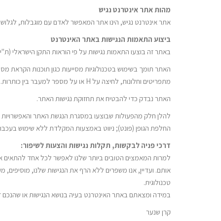
מהות אתר אינטרנט נגיש
אתר אינטרנט נגיש, הינו אתר המאפשר לאדם עם מוגבלות, לגלוש ב
ביצוע התאמות הנגישות באתר האינטרנט
באתר זה בוצעו התאמות נגישות על פי הוראות התקן הישראלי (ת"י 5568) לנגישות תכנים באינטרנט ברמת AA ומסמך WCAG 2.0 הבינלאומי
מתפריטים וחלונות, לחיצה על H או על מספר למעבר בין כותרות.
האתר נבדק כדי להבטיח את תחזוקת נגישות האתר.
להלן חלק מהפעולות שבוצעו במסגרת הנגשת האתר והאפשרויות הקיי
החלפת הגופן (פונט); ניווט באמצעות המקלדת ללא שימוש בעכבר
דרכי פניה לבקשות, תקלות נגישות והצעות לשיפור:
למרות המאמצים הטובים ביותר שלנו לאפשר לכל אחד להתאים את הא
אותם. ועדיין, אנו משפרים ללא הרף את הנגישות שלנו, מוסיפים, 
טכנולוגית.
במידה ומצאתם באתר האינטרנט בעיה בנושא הנגישות או שהנכם זקו
קרן שנער