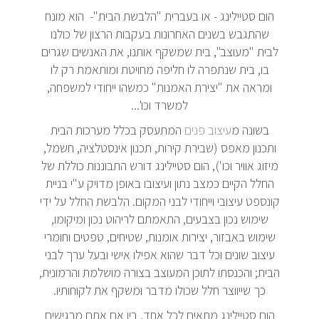
הום סטיילינג - או בעברית "הלבשת הבית"- הוא מונח
שהתגבש בשנים האחרונות בעקבות הרצון של כולנו
לבית "מעוצב", בית שמשקף אותנו, את האנשים שגרים
בו, בית שנתפרה לו חליפה מחויטת ומותאמת רק לו
ומראה את "יצירת האמנות" כמשהו ייחודי למשפחה,
למשרד וכו'...
בשונה מ
עיצוב פנים
המתעסק בכלל מערכות הבית
ותכנון מאפס (שבירת קירות, תכנון אינסטלציה, חשמל,
מיזוג אוויר וכו'), הום סטיילינג דורש התבוננות כוללת של
החלל הקיים כמצב נתון ועיצובו באופן מדויק ע"י בניית
קונספט עיצובי וייחודי לבני המקום. הלבשת החלל על ידי
שימוש נכון בצבעים, התאמתם לריהוט נכון ומיקומו,
שימוש באבזור, יצירות אומנות, שטיחים, טפטים וחומרי
עיצוב שונים וכל דבר שהוא אפילו אישי ובעל ערך לבני
הבית; והכנסתו לתוכן המעוצב בצורה מושלמת והרמונית,
כך שייווצר חלל שכולו מדבר ומשקף את לקוחותיו.
הום סטיילינג מתאים לכל אחד, בין אם אתם מרגישים