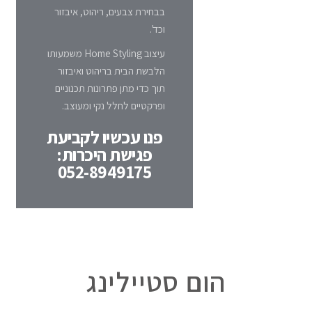
בבחירת צבעים, ריהוט, איבזור
וכד'.
עיצוב Home Styling משמעותו
הלבשת הבית בריהוט ואיבזור
תוך כדי מתן פתרונות תכנוניים
ופרקטיים לחלל נקי ומעוצב.
פנו עכשיו לקביעת
פגישת היכרות:
052-8949175
הום סטיילינג