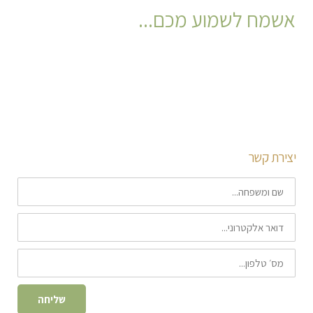
אשמח לשמוע מכם...
אם אתם עומדים בפני שיפוץ, או חולמים על מראה חדש לבית או למשרד,
אני כאן כדי לעזור לכם להפוך את החלום למציאות. בפגישת הייעוץ
הראשונה נחשוב יחד על הצרכים והרצונות שלכם בעיצוב החלל, והדרך
הנכונה ביותר לממש אותם.
יצירת קשר
שם
ומשפחה
דואר
אלקטרוני
טלפון
שליחה